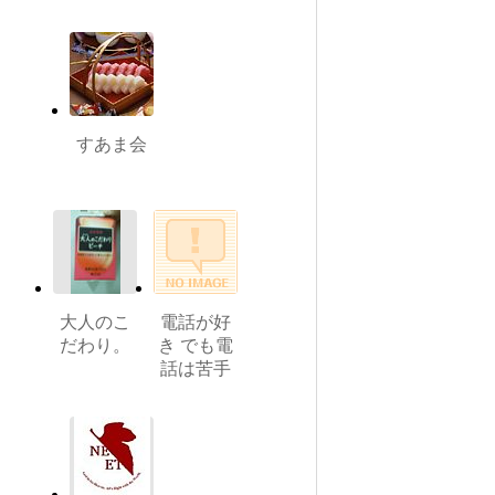
すあま会
大人のこ
電話が好
だわり。
き でも電
話は苦手