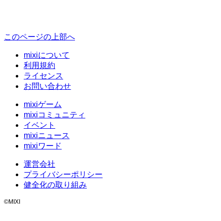
このページの上部へ
mixiについて
利用規約
ライセンス
お問い合わせ
mixiゲーム
mixiコミュニティ
イベント
mixiニュース
mixiワード
運営会社
プライバシーポリシー
健全化の取り組み
©MIXI