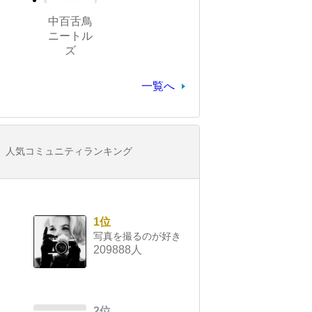
中百舌鳥
ニートル
ズ
一覧へ
人気コミュニティランキング
1位
写真を撮るのが好き
209888人
2位