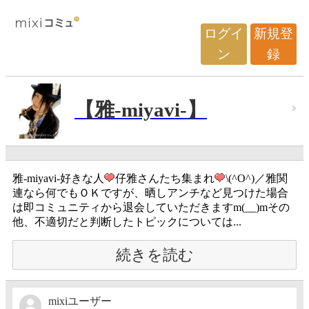
ログイ
新規登
ン
録
【雅-miyavi-】
雅-miyavi-好きな人
仔雅さんたち集まれ
\(^O^)／雅関
連なら何でもＯＫですが、晒しアンチなど見つけた場合
は即コミュニティから退会していただきますm(__)mその
他、不適切だと判断したトピックについては...
続きを読む
mixiユーザー