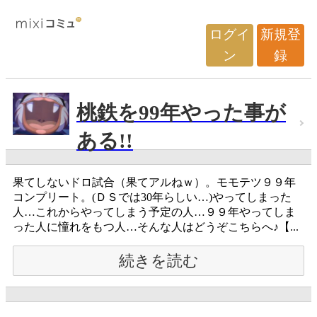
ログイ
新規登
ン
録
桃鉄を99年やった事が
ある!!
果てしないドロ試合（果てアルねｗ）。モモテツ９９年
コンプリート。(ＤＳでは30年らしい…)やってしまった
人…これからやってしまう予定の人…９９年やってしま
った人に憧れをもつ人…そんな人はどうぞこちらへ♪【...
続きを読む