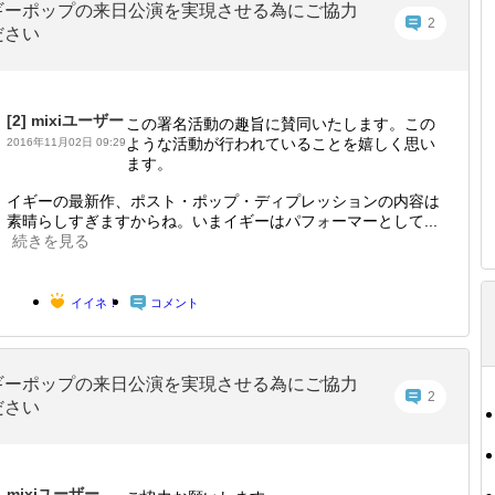
ギーポップの来日公演を実現させる為にご協力
2
ださい
[2]
mixiユーザー
この署名活動の趣旨に賛同いたします。この
ような活動が行われていることを嬉しく思い
2016年11月02日 09:29
ます。
イギーの最新作、ポスト・ポップ・ディプレッションの内容は
素晴らしすぎますからね。いまイギーはパフォーマーとして...
続きを見る
イイネ！
コメント
ギーポップの来日公演を実現させる為にご協力
2
ださい
mixiユーザー