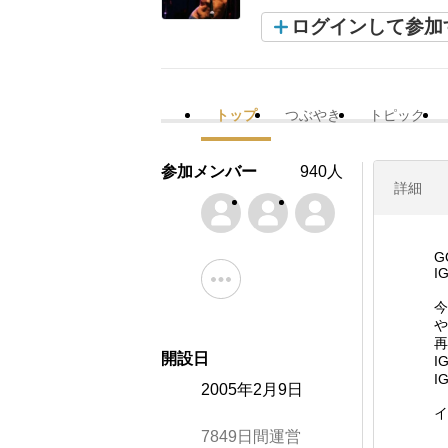
ログインして参加
トップ
つぶやき
トピック
参加メンバー
940人
詳細
G
I
今
や
再
開設日
I
I
2005年2月9日
イ
7849日間運営