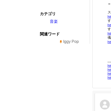
＝
ス
カテゴリ
ht
す
音楽
ht
す
ht
関連ワード
魂
Iggy Pop
ht
--
ht
ht
ht
ht