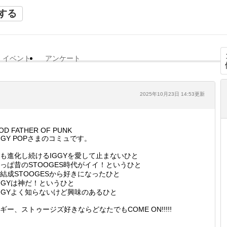
する
イベント
アンケート
2025年10月23日 14:53更新
OD FATHER OF PUNK
GGY POPさまのコミュです。
も進化し続けるIGGYを愛して止まないひと
っぱ昔のSTOOGES時代がイイ！というひと
結成STOOGESから好きになったひと
GGYは神だ！というひと
GGYよく知らないけど興味のあるひと
ギー、ストゥージズ好きならどなたでもCOME ON!!!!!