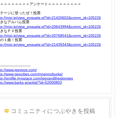
＝＝＝＝＝＝＝＝アンケート＝＝＝＝＝＝＝＝＝
テージに登ったぜ！投票
tp://
mixi.jp
/view_e
nquete.
pl?id=2
1420602
&comm_i
d=10522
6
きなアルバム投票
tp://
mixi.jp
/view_e
nquete.
pl?id=2
0643994
&comm_i
d=10522
6
きなＰＶ投票
tp://
mixi.jp
/view_e
nquete.
pl?id=2
0768541
&comm_i
d=10522
6
の１曲！投票
tp://
mixi.jp
/view_e
nquete.
pl?id=2
1439343
&comm_i
d=10522
6
------------------------
tp://
www.igg
ypop.co
m/
tp://
www.geo
cities.
com/mne
nnoburk
e/
tp://
profile
.myspac
e.com/i
ggyandt
hestoog
es
tp://
www.bar
ks.jp/a
rtist/?
id=5200
0803
コミュニティにつぶやきを投稿