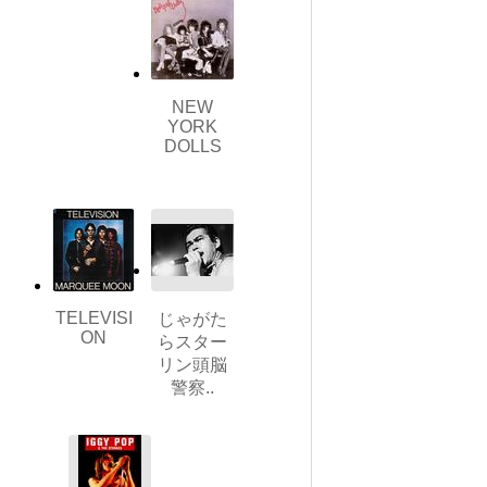
NEW
YORK
DOLLS
TELEVISI
じゃがた
ON
らスター
リン頭脳
警察..