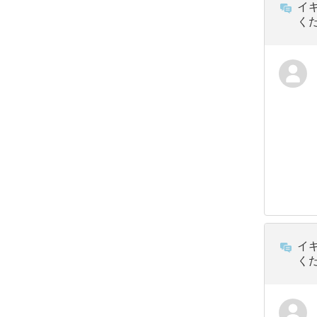
イ
く
イ
く