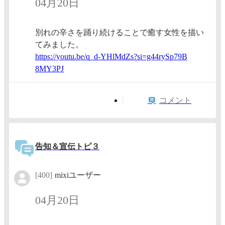
04月20日
別れの辛さを踊り続けることで癒す女性を描い
てみました。
https:/
/youtu.
be/q_d-
YHlMdZs
?si=g44
rySp79B
8MY3PJ
コメント
告知＆宣伝トピ３
[400]
mixiユーザー
04月20日