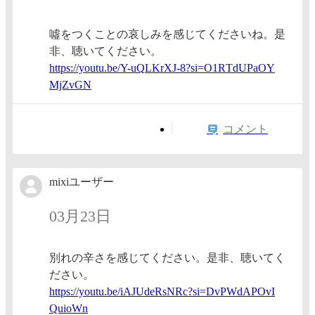
噓をつくことの哀しみを感じてくださいね。是
非、聴いてください。
https:/
/youtu.
be/Y-uQ
LKrXJ-8
?si=O1R
TdUPaOY
MjZvGN
コメント
mixiユーザー
03月23日
別れの辛さを感じてください。是非、聴いてく
ださい。
https:/
/youtu.
be/iAJU
deRsNRc
?si=DvP
WdAPOvI
QuioWn