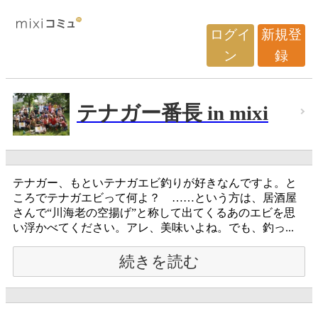
ログイ
新規登
ン
録
テナガー番長 in mixi
テナガー、もといテナガエビ釣りが好きなんですよ。と
ころでテナガエビって何よ？ ……という方は、居酒屋
さんで“川海老の空揚げ”と称して出てくるあのエビを思
い浮かべてください。アレ、美味いよね。でも、釣っ...
続きを読む