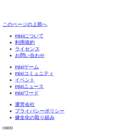
このページの上部へ
mixiについて
利用規約
ライセンス
お問い合わせ
mixiゲーム
mixiコミュニティ
イベント
mixiニュース
mixiワード
運営会社
プライバシーポリシー
健全化の取り組み
©MIXI