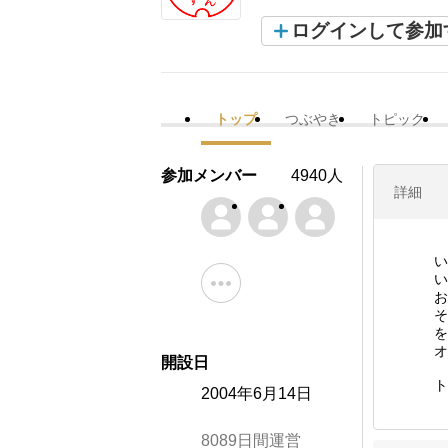
ログインして参加
トップ
つぶやき
トピック
参加メンバー
4940人
詳細
い
い
お
そ
を
オ
開設日
ト
2004年6月14日
8089日間運営