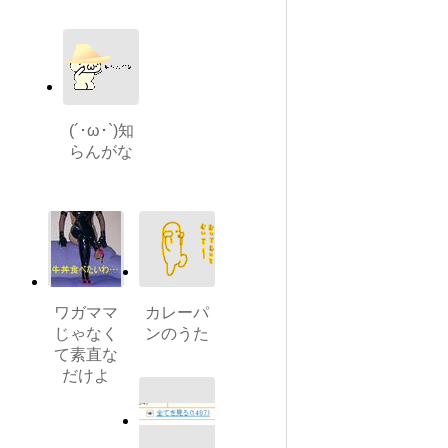
(´･ω･`)知
らんがな
ワガママ
カレーパ
じゃなく
ンのうた
て素直な
だけよ