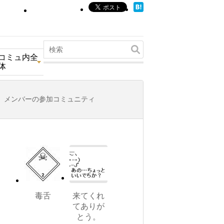
コミュ内全
体
メンバーの参加コミュニティ
毒舌
来てくれ
てありが
とう。