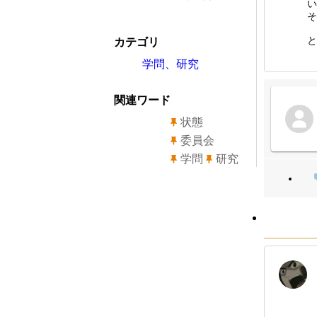
い
そ
と
カテゴリ
学問、研究
関連ワード
状態
委員会
学問
研究