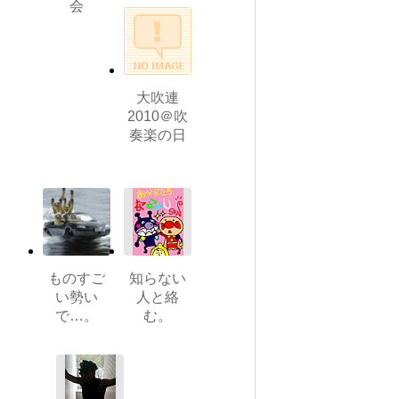
会
大吹連
2010＠吹
奏楽の日
ものすご
知らない
い勢い
人と絡
で…。
む。