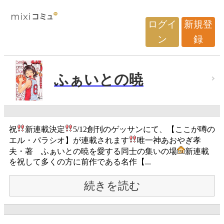
ログイ
新規登
ン
録
ふぁいとの暁
祝
新連載決定
5/12創刊のゲッサンにて、【ここが噂の
エル・パラシオ】が連載されます
唯一神あおやぎ孝
夫・著 ふぁいとの暁を愛する同士の集いの場
新連載
を祝して多くの方に前作である名作【...
続きを読む