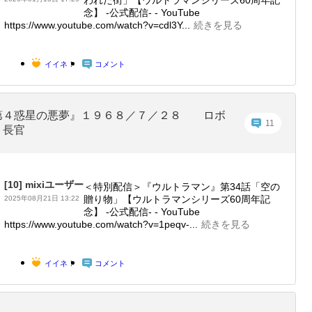
われた街」【ウルトラマンシリーズ60周年記
念】 -公式配信- - YouTube
https://www.youtube.com/watch?v=cdl3Y...
続きを見る
イイネ！
コメント
第４惑星の悪夢』１９６８／７／２８ ロボ
11
ト長官
[10]
mixiユーザー
＜特別配信＞『ウルトラマン』第34話「空の
贈り物」【ウルトラマンシリーズ60周年記
2025年08月21日 13:22
念】 -公式配信- - YouTube
https://www.youtube.com/watch?v=1peqv-...
続きを見る
イイネ！
コメント