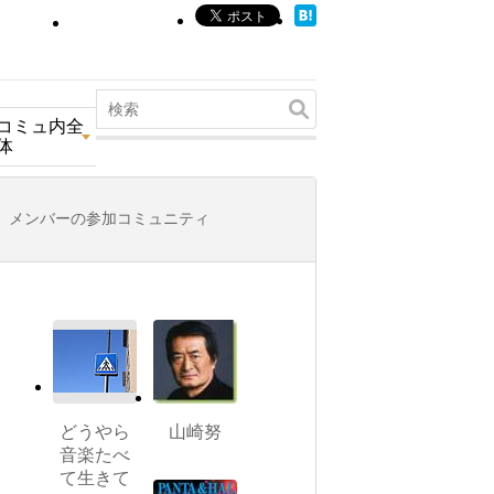
コミュ内全
体
メンバーの参加コミュニティ
どうやら
山崎努
音楽たべ
て生きて