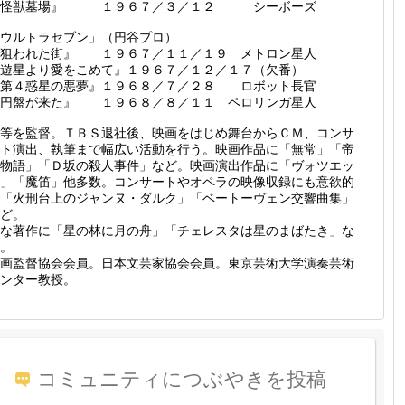
『怪獣墓場』 １９６７／３／１２ シーボーズ
ウルトラセブン」（円谷プロ）
『狙われた街』 １９６７／１１／１９ メトロン星人
遊星より愛をこめて』１９６７／１２／１７（欠番）
『第４惑星の悪夢』１９６８／７／２８ ロボット長官
『円盤が来た』 １９６８／８／１１ ペロリンガ星人
等を監督。ＴＢＳ退社後、映画をはじめ舞台からＣＭ、コンサ
ト演出、執筆まで幅広い活動を行う。映画作品に「無常」「帝
物語」「Ｄ坂の殺人事件」など。映画演出作品に「ヴォツエッ
」「魔笛」他多数。コンサートやオペラの映像収録にも意欲的
「火刑台上のジャンヌ・ダルク」「ベートーヴェン交響曲集」
ど。
な著作に「星の林に月の舟」「チェレスタは星のまばたき」な
。
画監督協会会員。日本文芸家協会会員。東京芸術大学演奏芸術
ンター教授。
コミュニティにつぶやきを投稿