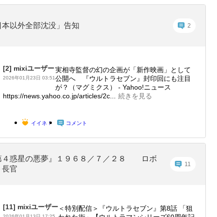
日本以外全部沈没」告知
2
[2]
mixiユーザー
実相寺監督の幻の企画が「新作映画」として
公開へ 『ウルトラセブン』封印回にも注目
2026年01月23日 03:51
が？（マグミクス） - Yahoo!ニュース
https://news.yahoo.co.jp/articles/2c...
続きを見る
イイネ！
コメント
第４惑星の悪夢』１９６８／７／２８ ロボ
11
ト長官
[11]
mixiユーザー
＜特別配信＞『ウルトラセブン』第8話 「狙
2026年01月13日 17:25