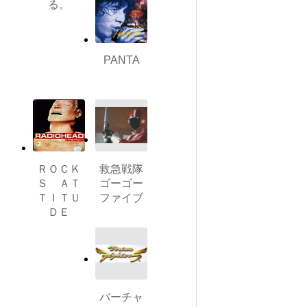
る。
PANTA
ＲＯＣＫ
救急戦隊
Ｓ ＡＴ
ゴーゴー
ＴＩＴＵ
ファイブ
ＤＥ
バーチャ