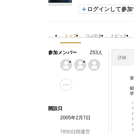
ログインして参加
トップ
つぶやき
トピック
参加メンバー
253人
詳細
実
昭
早
「
開設日
2005年2月7日
7850日間運営