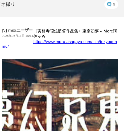
デオ撮り
9
[9]
mixiユーザー
〈実相寺昭雄監督作品集〉東京幻夢 « Morc阿
佐ヶ谷
2025年05月18日 16:14
https:/
/www.mo
rc-asag
aya.com
/film/t
okyogen
mu/