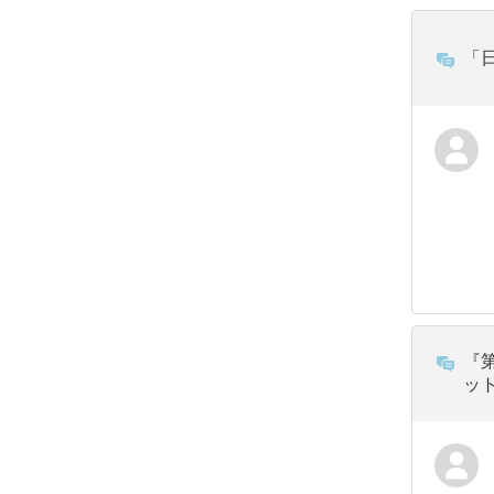
「
『
ッ