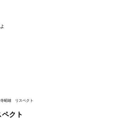
るよ
相寺昭雄 リスペクト
スペクト