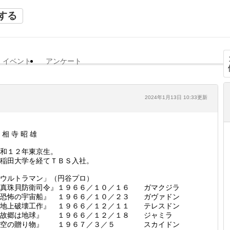
する
イベント
アンケート
2024年1月13日 10:33更新
 相 寺 昭 雄
和１２年東京生。
稲田大学を経てＴＢＳ入社。
ウルトラマン」（円谷プロ）
『真珠貝防衛司令』１９６６／１０／１６ ガマクジラ
『恐怖の宇宙船』 １９６６／１０／２３ ガヴァドン
『地上破壊工作』 １９６６／１２／１１ テレスドン
『故郷は地球』 １９６６／１２／１８ ジャミラ
『空の贈り物』 １９６７／３／５ スカイドン