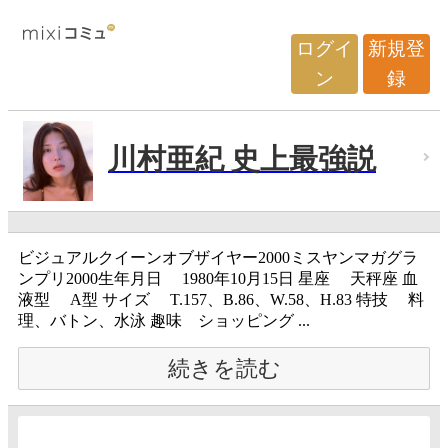
ログイ
新規登
ン
録
川村亜紀 史上最強説
ビジュアルクイーンオブザイヤー2000ミスヤンマガグラ
ンプリ2000生年月日 1980年10月15日 星座 天秤座 血
液型 A型 サイズ T.157、B.86、W.58、H.83 特技 料
理、バトン、水泳 趣味 ショッピング ...
続きを読む