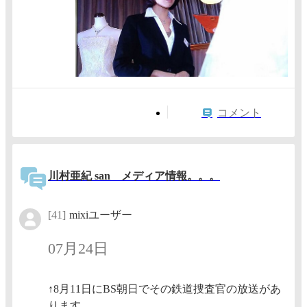
コメント
川村亜紀 san メディア情報。。。
[41]
mixiユーザー
07月24日
↑8月11日にBS朝日でその鉄道捜査官の放送があ
ります。