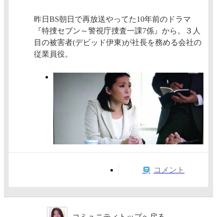
昨日BS朝日で再放送やってた10年前のドラマ
『特捜セブン～警視庁捜査一課7係』から。３人
目の被害者(デビッド伊東)が社長を務める会社の
従業員役。
コメント
コミュニティトップへ戻る