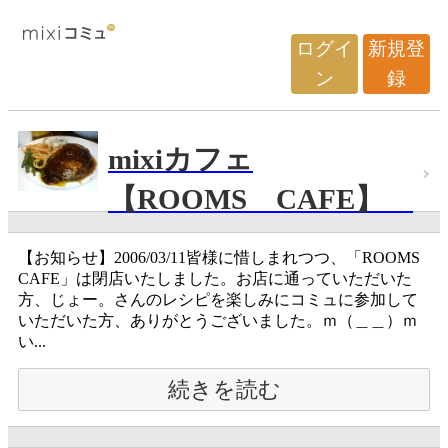
ログイ
新規登
ン
録
mixiカフェ
【ROOMS CAFE】
【お知らせ】2006/03/11皆様に惜しまれつつ、「ROOMS
CAFE」は閉店いたしました。お店に通っていただいた
方、じょー。さんのレシピを楽しみにコミュに参加して
いただいた方、ありがとうございました。ｍ（＿＿）ｍ
い...
続きを読む