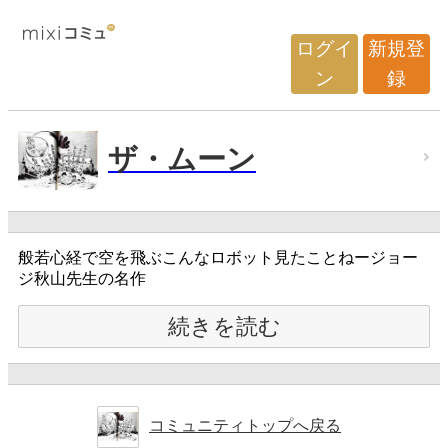
ログイ
新規登
ン
録
ザ・ムーン
般若心経で空を飛ぶこんなロボット見たことねージョー
ジ秋山先生の名作
続きを読む
コミュニティトップへ戻る