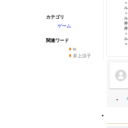
＜
ル
＜
カテゴリ
ル
井
ゲーム
井
＜
ル
関連ワード
＝
w
井上涼子