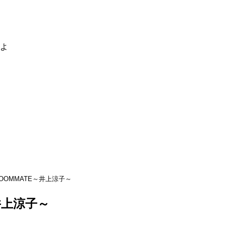
るよ
OOMMATE～井上涼子～
井上涼子～