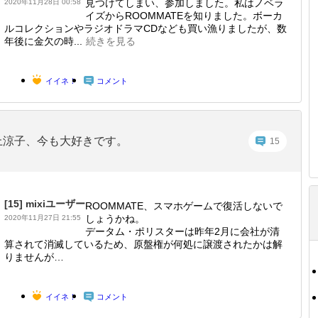
見つけてしまい、参加しました。私はノベラ
2020年11月28日 00:58
イズからROOMMATEを知りました。ボーカ
ルコレクションやラジオドラマCDなども買い漁りましたが、数
年後に金欠の時...
続きを見る
イイネ！
コメント
上涼子、今も大好きです。
15
[15]
mixiユーザー
ROOMMATE、スマホゲームで復活しないで
しょうかね。
2020年11月27日 21:55
データム・ポリスターは昨年2月に会社が清
算されて消滅しているため、原盤権が何処に譲渡されたかは解
りませんが…
イイネ！
コメント