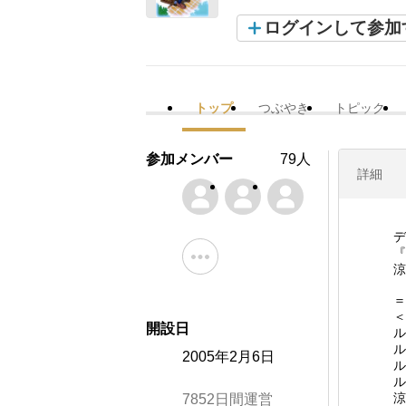
ログインして参加
トップ
つぶやき
トピック
参加メンバー
79人
詳細
デ
『
涼
＝
＜
開設日
ル
ル
2005年2月6日
ル
ル
涼
7852日間運営