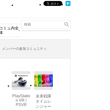
コミュ内全
体
メンバーの参加コミュニティ
PlayStatio
未来戦隊
n VR /
タイムレ
PSVR
ンジャー