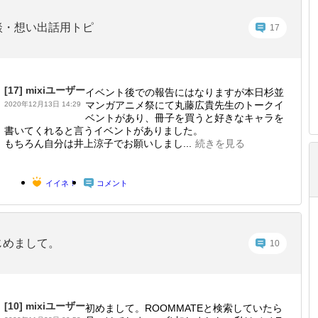
談・想い出話用トピ
17
[17]
mixiユーザー
イベント後での報告にはなりますが本日杉並
マンガアニメ祭にて丸藤広貴先生のトークイ
2020年12月13日 14:29
ベントがあり、冊子を買うと好きなキャラを
書いてくれると言うイベントがありました。
もちろん自分は井上涼子でお願いしまし...
続きを見る
イイネ！
コメント
じめまして。
10
[10]
mixiユーザー
初めまして。ROOMMATEと検索していたら