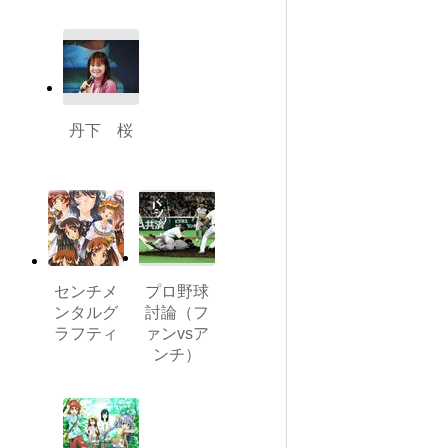
丹下 桜
センチメ
プロ野球
ンタルグ
討論（フ
ラフティ
ァンvsア
ンチ）