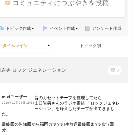
コミュニティにつぶやきを投稿
トピック作成
イベント作成
アンケート作成
タイムライン
トピック別
口岩男 ロック ジェネレーション
0
mixiユーザー
昔のカセットテープを整理してたら
山口岩男さんのラジオ番組 「ロックジェネレ
2016年12月24日 19:38
ーション」を録音したテープが出てきまし
た。
最終回の告知回から福岡ガヤでの生放送最終回までの計7回
分。