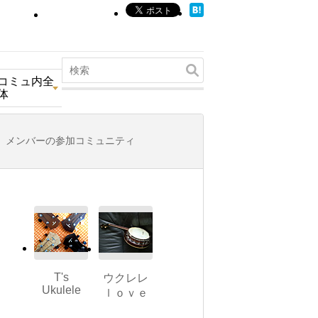
コミュ内全
体
メンバーの参加コミュニティ
T's
ウクレレ
Ukulele
ｌｏｖｅ