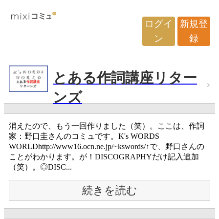
ログイ
新規登
ン
録
とある作詞講座リター
ンズ
消えたので、もう一回作りました（笑）。ここは、作詞
家：野口圭さんのコミュです。K's WORDS
WORLDhttp://www16.ocn.ne.jp/~kswords/↑で、野口さんの
ことがわかります。が！DISCOGRAPHYだけ記入追加
（笑）。◎DISC...
続きを読む