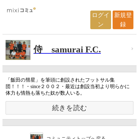
ログイ
新規登
ン
録
侍 samurai F.C.
「飯田の彗星」を筆頭に創設されたフットサル集
団！！！・since２００２・最近は創設当初より明らかに
体力も情熱も落ちた奴が数人いる。
続きを読む
コミュニティトップへ戻る