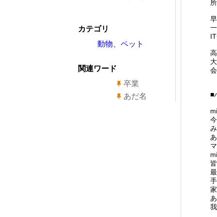
所
早
一
カテゴリ
I
動物、ペット
高
大
関連ワード
会
卒業
■
あだ名
m
今
み
あ
マ
m
皆
最
手
家
あ
我