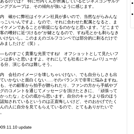
あるのでは? 特に竹内くんが所属しているビジネスコンサルテ
ンググループは、その傾向が強いように感じます。
内 確かに弊社はイケメン社員が多いので、当然ながらみんな
っこいいんですよ。なので、それに合わせた配属となると、ま
イケメンであることが前提になるのかなと思います。"どこまで
客の嗜好に近づけるか"が鍵となるので、すね毛とかも剃らなき
いけないし。このまえのゴルフコンペでは部分的に剃るだけで
みましたけど（笑）。
―ものすごく貴重な光景ですね! オフショットとして見たいフ
ンは多いと思いますよ。それにしても社名にネームバリューが
る分、演じるのは難しそう。
内 会社のイメージを壊しちゃいけない、でも自分らしさも出
ていかないと面白くない......そのバランスで非常に悩みますね。
も、その顧客から拍手が贈られたり、ファンの方から手紙やブ
グのコメントを通じてメッセージを頂けたときに、「頑張って
かったな」と心の底から思います。自分のキャラより役のほう
認知されているというのは正直悔しいけど、そのおかげでたく
んの人に自分を見てもらえているので、とてもありがたいで
。
009.11.10 update