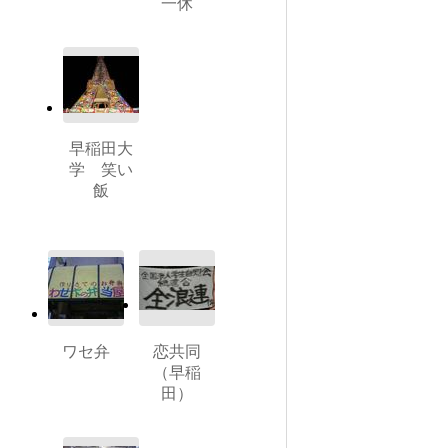
一休
早稲田大
学 笑い
飯
ワセ弁
恋共同
（早稲
田）