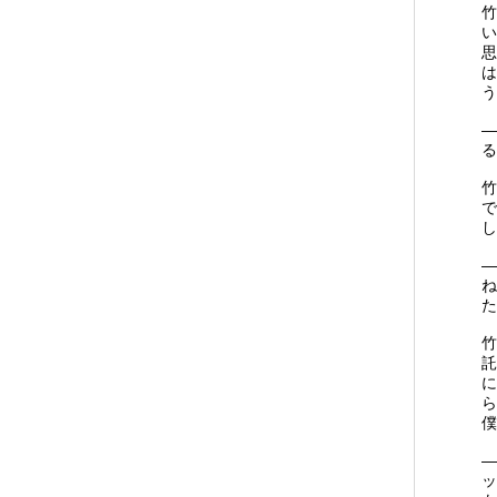
竹
い
思
は
う
―
る
竹
で
し
―
ね
た
竹
託
に
ら
僕
―
ッ