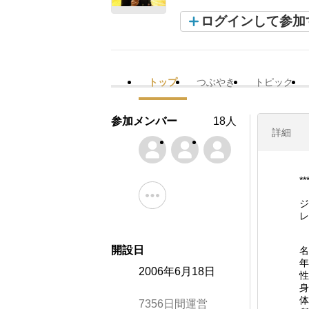
ログインして参加
トップ
つぶやき
トピック
参加メンバー
18人
詳細
*
ジ
レ
開設日
名
年
2006年6月18日
性
身
体
7356日間運営