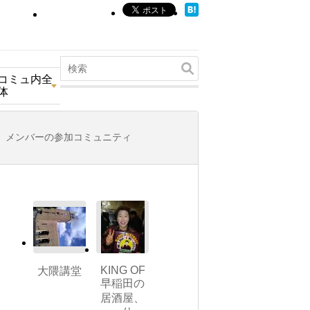
コミュ内全
体
メンバーの参加コミュニティ
KING OF
大隈講堂
早稲田の
居酒屋、