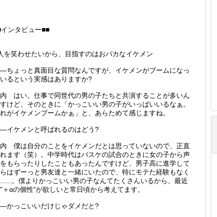
■インタビュー■■
人を笑わせたいから、目指すのはおバカなイケメン
―ちょっと真面目な質問なんですが、イケメンがブームになっ
いるという実感はありますか?
内 はい。仕事で同世代の男の子たちと共演することが多いん
すけど、そのときに「かっこいい男の子がいっぱいいるなぁ。
れがイケメンブームかぁ」と、あらためて感じますね。
―イケメンと呼ばれるのはどう?
内 僕は自分のことをイケメンだとは思っていないので、正直
れます（笑）。中学時代はバスケの試合のときに女の子から声
をもらったりしたこともあったんですけど、男子高に進学して
らはずーっと男友達と一緒にいたので、特にモテた経験もなく
......。僕よりかっこいい男の子なんてたくさんいるから、最近
"＋αの個性"が欲しいと常日頃から考えてます。
―かっこいいだけじゃダメだと?