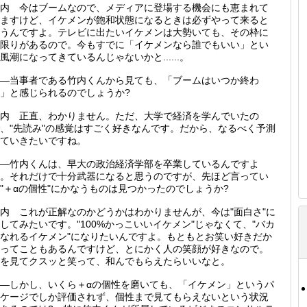
内 今はブームなので、メディアに登場する機会にも恵まれて
ますけど、イケメンが飽和状態になるときは必ずやって来ると
うんですよ。テレビに出たいイケメンは大勢いても、その枠に
限りがあるので。今もすでに「イケメンなら誰でもいい」とい
風潮になってきているんじゃないかと......。
―当事者である竹内くんから見ても、「ブームはいつか終わ
」と感じられるのでしょうか?
内 正直、わかりません。ただ、大学で経済を学んでいたの
、"先読み"の感覚はすごく好きなんです。だから、なるべく予測
ていきたいですね。
―竹内くんは、早大の政治経済学部を卒業しているんですよ
。それだけで十分武器になると思うのですが、先ほど言ってい
"＋αの個性"にかなうものは見つかったのでしょうか?
内 これが正解なのかどうかはわかりませんが、今は"面白さ"に
してみたいです。"100%かっこいいイケメン"じゃなくて、"バカ
なれるイケメン"になりたいんですよ。もともとお笑い好きだか
ってこともあるんですけど、とにかく人の笑顔が好きなので。
を見てクスッと笑って、和んでもらえたらいいなと。
―しかし、いくら＋αの個性を磨いても、「イケメン」というパ
ケージでしか評価されず、個性まで見てもらえないという状況