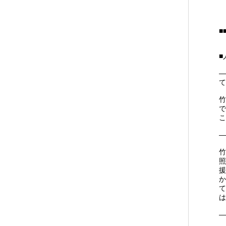
■
■
―
て
竹
で
こ
―
竹
照
援
か
て
は
―