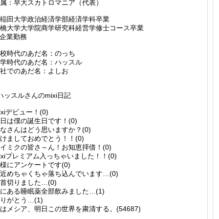
属：早大スカトロマニア（代表）
稲田大学政治経済学部経済学科卒業
橋大学大学院商学研究科経営学修士コース卒業
T企業勤務
校時代のあだ名：のっち
学時代のあだ名：ハッスル
社でのあだ名：よしお
ハッスルさんのmixi日記
ixiデビュー！(0)
日は僕の誕生日です！(0)
なさんはどう思いますか？(0)
けましておめでとう！！(0)
イミクの皆さ～ん！お知恵拝借！(0)
ixiプレミアム入っちゃいました！！(0)
様にアンケートです(0)
近めちゃくちゃ落ち込んでいます…(0)
首切りました…(0)
にある睡眠薬全部飲みました…(1)
りがとう…(1)
はメシア、明日この世界を粛清する。(54687)