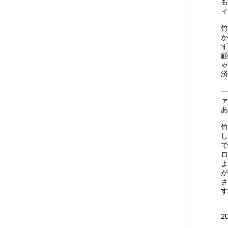
も
ィ
竹
か
ず
顧
ゃ
済
―
ァ
あ
竹
し
で
ロ
よ
が
さ
す
2