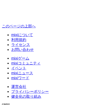
このページの上部へ
mixiについて
利用規約
ライセンス
お問い合わせ
mixiゲーム
mixiコミュニティ
イベント
mixiニュース
mixiワード
運営会社
プライバシーポリシー
健全化の取り組み
©MIXI