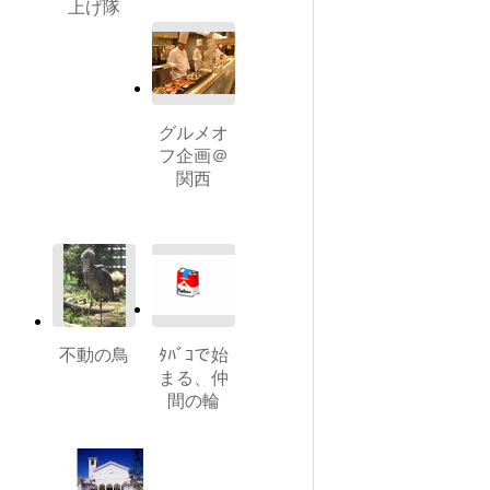
上げ隊
グルメオ
フ企画＠
関西
不動の鳥
ﾀﾊﾞｺで始
まる、仲
間の輪