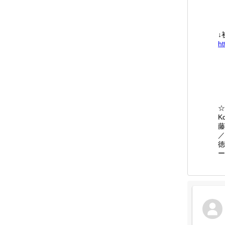
↓
ht
☆
K
藤
／
徳
ー