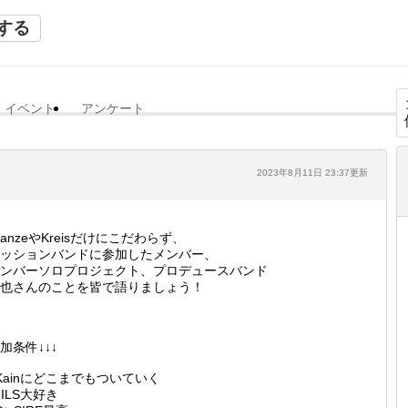
する
イベント
アンケート
2023年8月11日 23:37更新
ranzeやKreisだけにこだわらず、
ッションバンドに参加したメンバー、
ンバーソロプロジェクト、プロデュースバンド
也さんのことを皆で語りましょう！
加条件↓↓↓
Kainにどこまでもついていく
JILS大好き