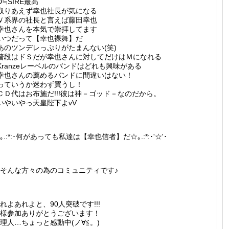
D≒SIRE最高
取りあえず幸也社長が気になる
Ｖ系界の社長と言えば藤田幸也
幸也さんを本気で崇拝してます
いつだって【幸也裸舞】だ
あのツンデレっぷりがたまんない(笑)
普段はドＳだが幸也さんに対してだけはＭになれる
Kranzeレーベルのバンドはどれも興味がある
幸也さんの薦めるバンドに間違いはない！
っていうか迷わず買うし！
ＣＤ代はお布施だ!!!彼は神－ゴッド－なのだから。
いやいやっ天皇陛下よvV
｡.:*:･何があっても私達は【幸也信者】だ☆｡.:*:･'☆'･
そんな方々の為のコミュニティです♪
れよあれよと、90人突破です!!!
様参加ありがとうございます！
理人…ちょっと感動中(ノ∀≦。)