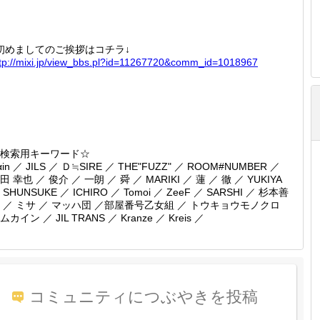
初めましてのご挨拶はコチラ↓
tp://
mixi.jp
/view_b
bs.pl?i
d=11267
720&com
m_id=10
18967
検索用キーワード☆
αin ／ JILS ／ Ｄ≒SIRE ／ THE"FUZZ" ／ ROOM#NUMBER ／
田 幸也 ／ 俊介 ／ 一朗 ／ 舜 ／ MARIKI ／ 蓮 ／ 徹 ／ YUKIYA
 SHUNSUKE ／ ICHIRO ／ Tomoi ／ ZeeF ／ SARSHI ／ 杉本善
 ／ ミサ ／ マッハ団 ／部屋番号乙女組 ／ トウキョウモノクロ
ムカイン ／ JIL TRANS ／ Kranze ／ Kreis ／
コミュニティにつぶやきを投稿