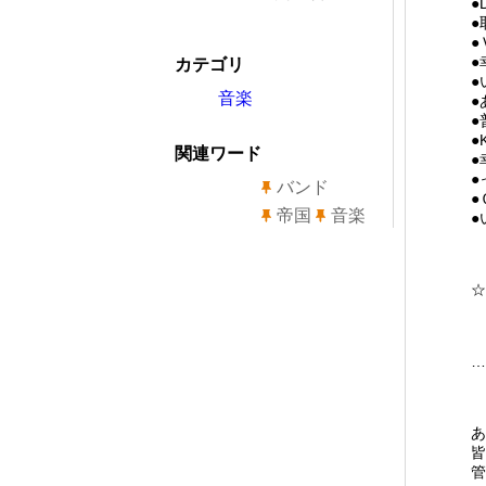
●
●
●
●
カテゴリ
●
音楽
●
●
●
関連ワード
●
●
バンド
●
帝国
音楽
●
☆
…
あ
皆
管