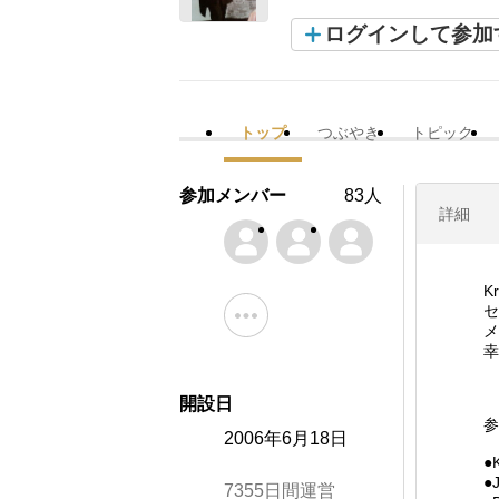
ログインして参加
トップ
つぶやき
トピック
参加メンバー
83人
詳細
K
セ
メ
幸
開設日
参
2006年6月18日
●
●
7355日間運営