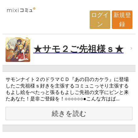
ログイ
新規登
ン
録
★サモ２ご先祖様ｓ★
サモンナイト２のドラマＣＤ『あの日のカケラ』に登場
したご先祖様ｓ好きを主張するコミュこっそり主張する
もよし絵をぺたっと張るもよしご先祖の文字にピンと来
たあなた！是非ご登録を！○○○○○○●こんな方はば...
続きを読む