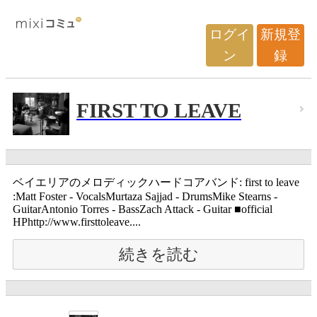
ログイ
新規登
ン
録
FIRST TO LEAVE
ベイエリアのメロディックハードコアバンド: first to leave
:Matt Foster - VocalsMurtaza Sajjad - DrumsMike Stearns -
GuitarAntonio Torres - BassZach Attack - Guitar ■official
HPhttp://www.firsttoleave....
続きを読む