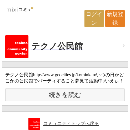
ログイ
新規登
ン
録
テクノ公民館
テクノ公民館http://www.geocities.jp/kominkan/いつの日かど
こかの公民館でパーティすること夢見て活動中♪いえぃ！
続きを読む
コミュニティトップへ戻る