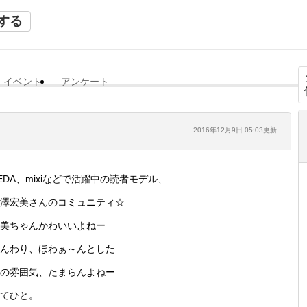
する
イベント
アンケート
2016年12月9日 05:03更新
EDA、mixiなどで活躍中の読者モデル、
澤宏美さんのコミュニティ☆
美ちゃんかわいいよねー
んわり、ほわぁ～んとした
の雰囲気、たまらんよねー
てひと。