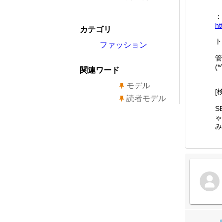
：
ht
カテゴリ
ト
ファッション
管
(*
関連ワード
モデル
[
読者モデル
S
ゃ
み