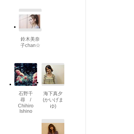
鈴木美奈
子chan☆
石野千
海下真夕
尋 /
(かいげま
Chihiro
ゆ)
Ishino