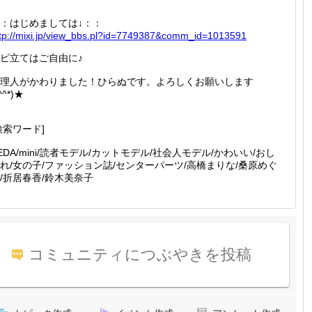
：はじめましては↓：：
tp://
mixi.jp
/view_b
bs.pl?i
d=77493
87&comm
_id=101
3591
ピ立てはご自由に♪
理人がかわりました！ひらぬです。よろしくお願いします
^^*)★
検索ワード]
EDA/mini/読者モデル/カットモデル/社会人モデル/かわいい/おし
れ/女の子/ファッション誌/センターパーツ/高橋まりな/桑原めぐ
/折居春香/鈴木美奈子
コミュニティにつぶやきを投稿