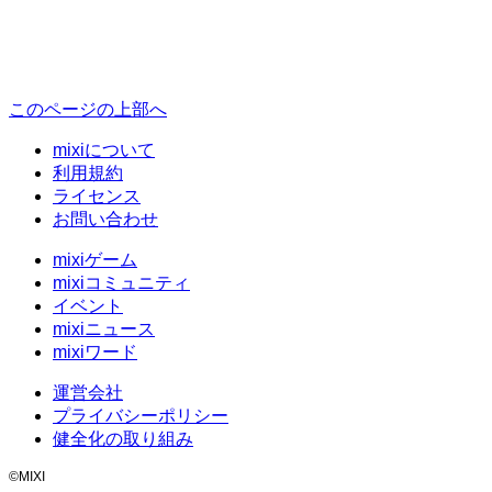
このページの上部へ
mixiについて
利用規約
ライセンス
お問い合わせ
mixiゲーム
mixiコミュニティ
イベント
mixiニュース
mixiワード
運営会社
プライバシーポリシー
健全化の取り組み
©MIXI