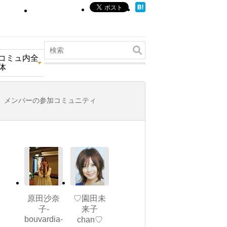
コミュ内全
体
メンバーの参加コミュニティ
原田沙奈
♡園田未
子-
来子
bouvardia-
chan♡