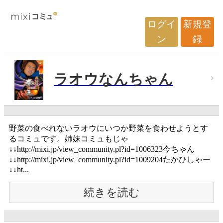
ログイ
新規登
ン
録
ラオウなんちゃん
野菜の食べれないラオウにいつか野菜を食わせようとす
るコミュです。姉妹コミュもじゃ
↓↓http://mixi.jp/view_community.pl?id=1006323今ちゃん
↓↓http://mixi.jp/view_community.pl?id=1009204たかひしゃー
↓↓ht...
続きを読む