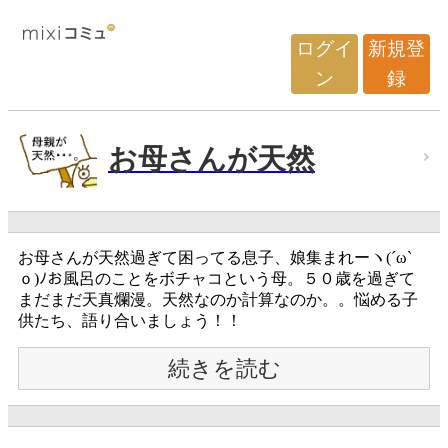
ログイ
新規登
ン
録
お母さんが天然
お母さんが天然過ぎて困ってる息子、娘集まれーヽ(´ω`
ｏ)ﾉお風呂のことをボチャコという母。５０歳を過ぎて
まだまだ天真爛漫。天然なのか計算なのか。。悩める子
供たち、語り合いましょう！！
続きを読む