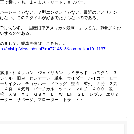
正で乗っても、まんまストリートチョッパー。
ハーレーじゃない、Ｖ型エンジンじゃない、最近のアメリカン
はない、このスタイルが好きでたまらないのである。
TDに限らず、「国産旧車アメリカン最高！」って方、御参加をお
いするのである。
めまして。愛車画像は、こちら。↓
tp://
mixi.jp
/view_b
bs.pl?i
d=77143
18&comm
_id=101
1137
索用：和メリカン ジャメリカン リミテッド カスタム ス
シャル 旧車 ビンテージ 単車 ライダー バイカー モー
ーサイクル チョッパー ドラッグ 空冷 並列 ２発 ２気
筒 ４発 ４気筒 バーチカル ツイン マルチ ４００ 改
管 ＸＳ ＸＪ ＧＳＸ Ｌ Ｗ EN ＧＬ レブル エリミ
ーター サベージ、マローダー トラ ・・・