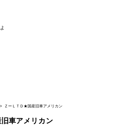
るよ
ＺーＬＴＤ★国産旧車アメリカン
産旧車アメリカン