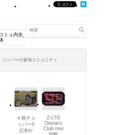
コミュ内全
体
メンバーの参加コミュニティ
Z-LTD
４発チョ
Ownar's
ッパー!!
Club mixi
(CBや
別館