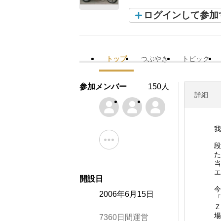
ログインして参加
トップ
つぶやき
トピック
参加メンバー
150人
詳細
我
段
た
当
エ
開設日
今
2006年6月15日
「
Ｚ
場
7360日間運営