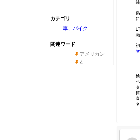
純
偽
カテゴリ
に
車、バイク
L
願
関連ワード
初
ht
アメリカン
Z
検
ペ
タ
直
ネ