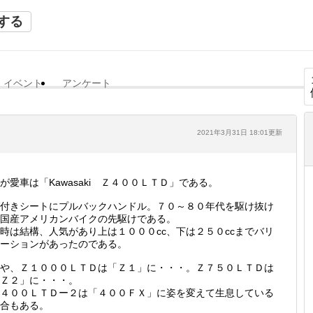
する
イベント
アンケート
2021年3月31日 18:01更新
が愛車は「Kawasaki Ｚ４００ＬＴＤ」である。
付きシートにプルバックハンドル。７０～８０年代を駆け抜け
国産アメリカンバイクの先駆けである。
時は結構、人気があり上は１０００cc、下は２５０ccまでバリ
ーションがあったのである。
や、Ｚ１０００ＬＴＤは「Ｚ１」に・・・。Ｚ７５０ＬＴＤは
Ｚ２」に・・・。
４００ＬＴＤー２は「４００ＦＸ」に姿を変えて生息している
合もある。