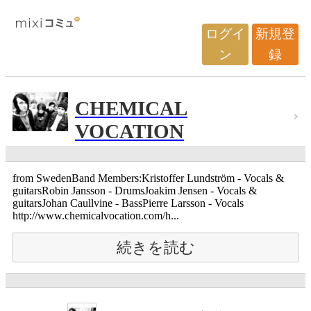
ログイ
新規登
ン
録
CHEMICAL
VOCATION
from SwedenBand Members:Kristoffer Lundström - Vocals &
guitarsRobin Jansson - DrumsJoakim Jensen - Vocals &
guitarsJohan Caullvine - BassPierre Larsson - Vocals
http://www.chemicalvocation.com/h...
続きを読む