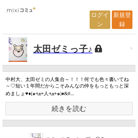
ログイ
新規登
ン
録
太田ゼミっ子♪
中村大、太田ゼミの人集合～！！！何でも色々書いてね
～♡短い１年間だからこそみんなの仲をもっともっと深
めましょ♥♦(๑￫ܫ￩人￫ܫ￩๑)♦&#...
続きを読む