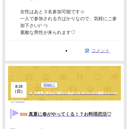
女性はあと３名参加可能です☆
一人で参加される方ばかりなので、気軽にご参
加下さい(^ ^)
素敵な男性が来られます♡
コメント
開催終了
8/28
（日）
兵庫県 (東加古川駅から徒歩２分 RICH LIFE速読スクール)
1 / 3人
真夏に春がやってくる！？お料理恋活♡