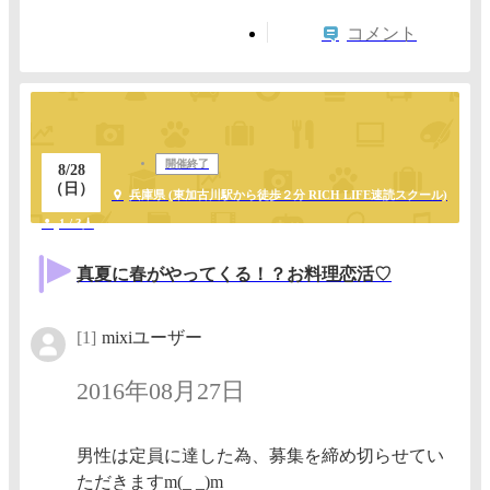
コメント
開催終了
8/28
（日）
兵庫県 (東加古川駅から徒歩２分 RICH LIFE速読スクール)
1 / 3人
真夏に春がやってくる！？お料理恋活♡
[1]
mixiユーザー
2016年08月27日
男性は定員に達した為、募集を締め切らせてい
ただきますm(_ _)m