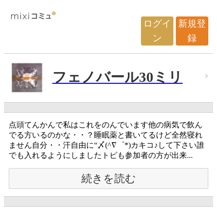
ログイ
新規登
ン
録
フェノバール30ミリ
点頭てんかんで私はこれをのんでいます他の病気で飲ん
でる方いるのかな・・？睡眠薬と書いてるけど全然寝れ
ません自分・・汗自由に“〆(^∇゜*)カキコ♪して下さい誰
でも入れるようにしましたトピも参加者の方が出来...
続きを読む