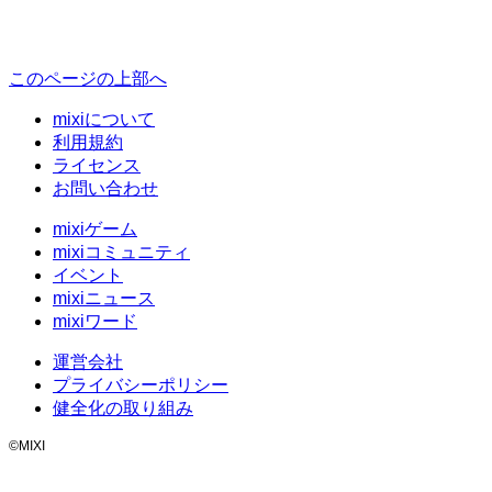
このページの上部へ
mixiについて
利用規約
ライセンス
お問い合わせ
mixiゲーム
mixiコミュニティ
イベント
mixiニュース
mixiワード
運営会社
プライバシーポリシー
健全化の取り組み
©MIXI