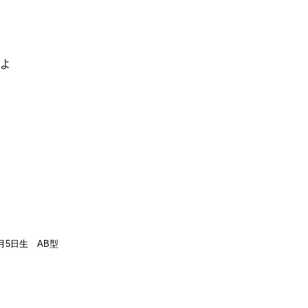
るよ
月5日生 AB型