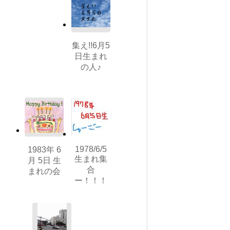
集え!!6月5
日生まれ
の人♪
1978/6/5
1983年 6
生まれ集
月 5日 生
合
まれの会
ー！！！