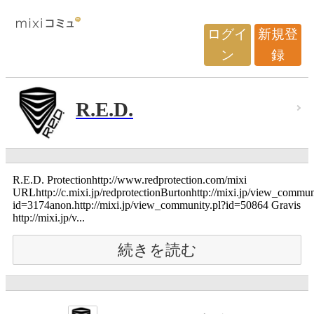
ログイ
新規登
ン
録
R.E.D.
R.E.D. Protectionhttp://www.redprotection.com/mixi
URLhttp://c.mixi.jp/redprotectionBurtonhttp://mixi.jp/view_commun
id=3174anon.http://mixi.jp/view_community.pl?id=50864 Gravis
http://mixi.jp/v...
続きを読む