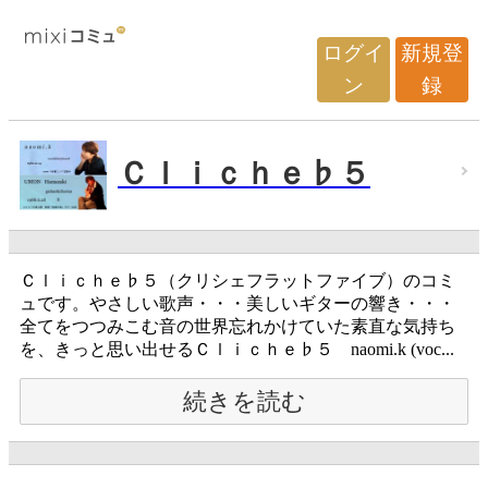
ログイ
新規登
ン
録
Ｃｌｉｃｈｅ♭５
Ｃｌｉｃｈｅ♭５（クリシェフラットファイブ）のコミ
ュです。やさしい歌声・・・美しいギターの響き・・・
全てをつつみこむ音の世界忘れかけていた素直な気持ち
を、きっと思い出せるＣｌｉｃｈｅ♭５ naomi.k (voc...
続きを読む