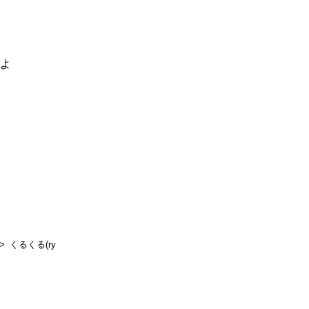
るよ
くるくる(ry