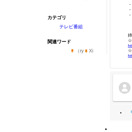
・
・
・
カテゴリ
テレビ番組
姉
☆
関連ワード
ht
☆
（ry
Xi
ht