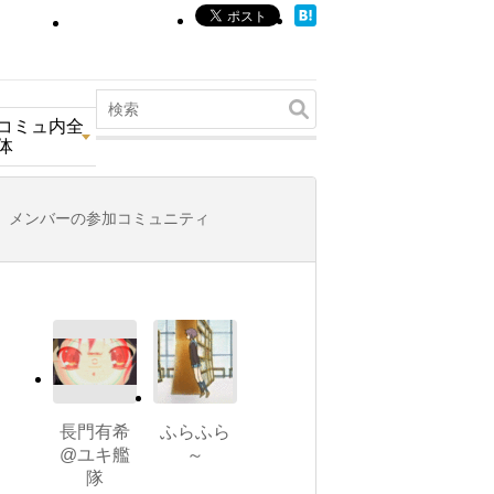
コミュ内全
体
メンバーの参加コミュニティ
長門有希
ふらふら
@ユキ艦
～
隊