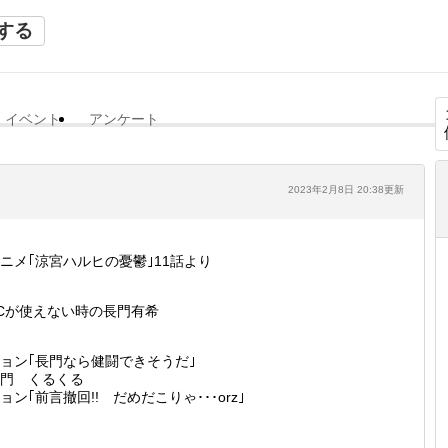
する
イベント
アンケート
2023年2月8日 20:38更新
ニメ｢涼宮ハルヒの憂鬱｣11話より
Cが使えない時の長門有希
ョン｢長門なら健闘できそうだ｣
門 くるくる
ョン｢前言撤回!! だめだこりゃ･･･orz｣