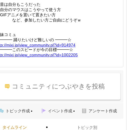
昔は自分もこうだった
自分のマウスはこうやって使う方
GIFアニメを置いて置きたい方
など、参加したい方ご自由にどうぞｗ
妹コミュ
━━━ 踊りたいけど難しいの ━━━☆
tp://
mixi.jp
/view_c
ommunit
y.pl?id
=914974
━━━このスピードが今の目標━━━☆
tp://
mixi.jp
/view_c
ommunit
y.pl?id
=100220
5
コミュニティにつぶやきを投稿
トピック作成
イベント作成
アンケート作成
タイムライン
トピック別