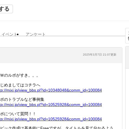
する
イベント
アンケート
2025年3月7日 21:07更新
Ｗのルポがすき。。。
じめましてはコチラへ
tp://
mixi.jp
/view_b
bs.pl?i
d=10348
048&com
m_id=10
0084
ポのトラブルなど事例集
tp://
mixi.jp
/view_b
bs.pl?i
d=10525
928&com
m_id=10
0084
ポについて質問！！
tp://
mixi.jp
/view_b
bs.pl?i
d=10525
928&com
m_id=10
0084
ピック作成は基本的にFreeですが、タイトルを見て分かるよう