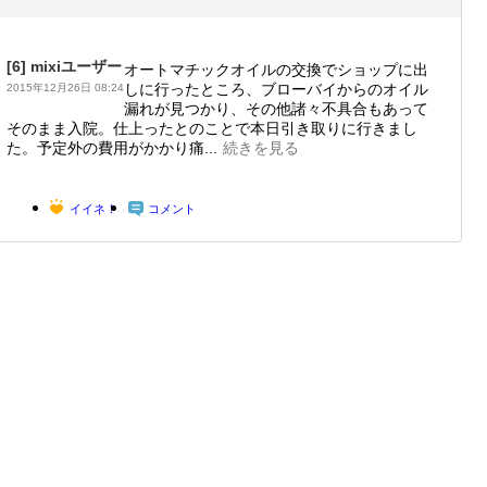
[6]
mixiユーザー
オートマチックオイルの交換でショップに出
しに行ったところ、ブローバイからのオイル
2015年12月26日 08:24
漏れが見つかり、その他諸々不具合もあって
そのまま入院。仕上ったとのことで本日引き取りに行きまし
た。予定外の費用がかかり痛...
続きを見る
イイネ！
コメント