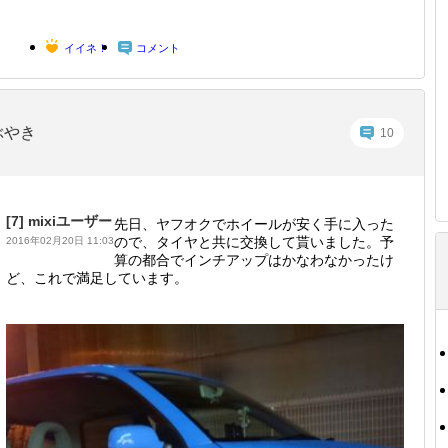
イイネ！
コメント
ぶやき
10
[7]
mixiユーザー
先日、ヤフオクでホイールが安く手に入った
ので、タイヤと共に交換して貰いました。予
2016年02月20日 11:03
算の都合でインチアップはかなわなかったけ
ど、これで満足しています。