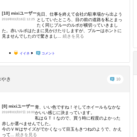
[10]
mixiユーザー
先日、仕事を終えて会社の駐車場から出よう
としていたところ、目の前の道路を私とまっ
2016年03月16日 12:25
たく同じブルーのルポが横切っていきまし
た。赤いルポはたまに見かけたりしますが、ブルーはホントに
見ませんでしたので驚きまし...
続きを見る
イイネ！
コメント
ぶやき
10
[8]
mixiユーザー
青、いい色ですね！そしてホイールもなかな
かいい感じに決まっています。
2016年03月07日 16:00
私はＧＴＩなので、買う時に程度のよかった
赤しか選べませんでした。
今のＶＷはサイズがでかくなって目玉もきつねのようで、かえ
って...
続きを見る