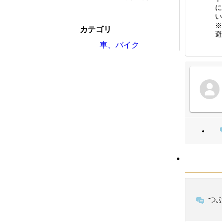
に
い
※
カテゴリ
避
車、バイク
つ