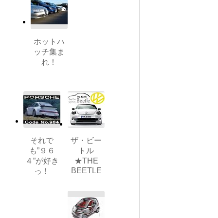
ホットハ
ッチ集ま
れ！
それで
ザ・ビー
も”９６
トル
４”が好き
★THE
BEETLE
っ！