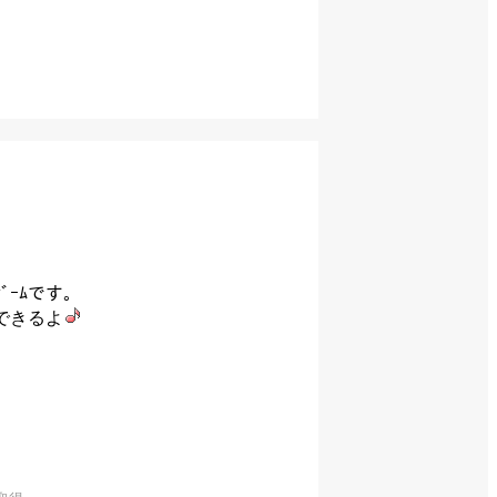
ｹﾞｰﾑです。
もできるよ