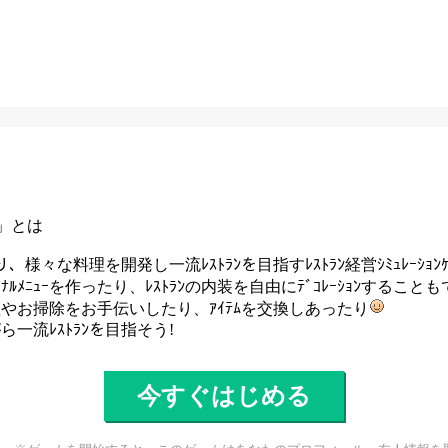
2」とは
となり、様々な料理を開発し一流ﾚｽﾄﾗﾝを目指すﾚｽﾄﾗﾝ経営ｼﾐｭﾚｰｼｮﾝ
ﾅﾙﾒﾆｭｰを作ったり、ﾚｽﾄﾗﾝの内装を自由にﾃﾞｺﾚｰｼｮﾝすること
やお掃除をお手伝いしたり、ｱｲﾃﾑを交換しあったり
一流ﾚｽﾄﾗﾝを目指そう!
今すぐはじめる