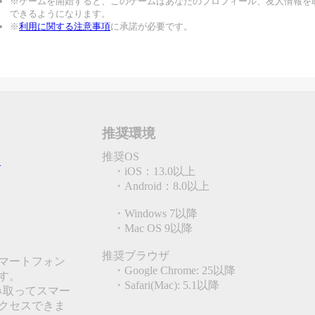
※ゲームを開始すると、このゲームはあなたのプロフィール、友人情報を
できるようになります。
※
利用に関する注意事項
に承諾が必要です。
推奨環境
推奨OS
ン
・iOS：13.0以上
・Android：8.0以上
・Windows 7以降
・Mac OS 9以降
推奨ブラウザ
マートフォン
・Google Chrome: 25以降
す。
・Safari(Mac): 5.1以降
み取ってスマー
クセスできま