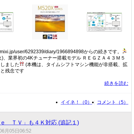
en.mixi.jp/user/6292339/diary/1966894898からの続きです。
火)、業界初の4Kチューナー搭載モデル ＲＥＧＺＡ４３Ｍ５
着しました
(本機は、タイムシフトマシン機能が非搭載、拡
ると残念です
続きを読む
イイネ！（0）
｜
コメント（5）
ｅ ＴＶ」も４Ｋ対応 (追記１)
06月05日06:52