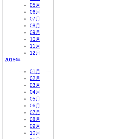
05月
06月
07月
08月
09月
10月
11月
12月
2018年
01月
02月
03月
04月
05月
06月
07月
08月
09月
10月