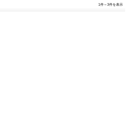
1件～3件を表示