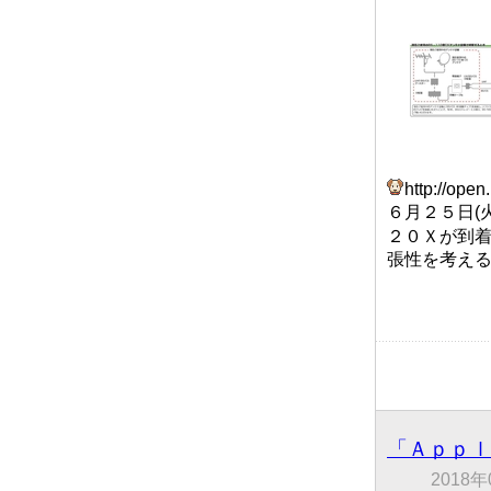
http://op
６月２５日(
２０Ｘが到
張性を考え
「Ａｐｐｌ
2018年