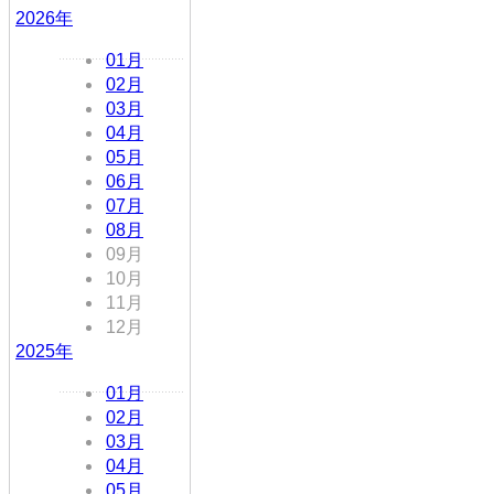
2026年
01月
02月
03月
04月
05月
06月
07月
08月
09月
10月
11月
12月
2025年
01月
02月
03月
04月
05月