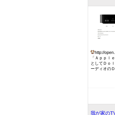
http://op
「Ａｐｐｌ
としてＤｏ
ーディオの
我が家のT