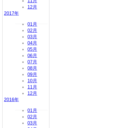
11月
12月
2017年
01月
02月
03月
04月
05月
06月
07月
08月
09月
10月
11月
12月
2016年
01月
02月
03月