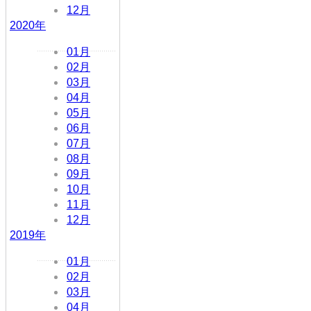
12月
2020年
01月
02月
03月
04月
05月
06月
07月
08月
09月
10月
11月
12月
2019年
01月
02月
03月
04月