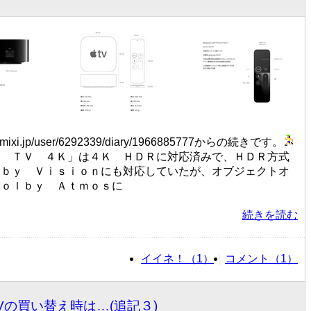
en.mixi.jp/user/6292339/diary/1966885777からの続きです。
ｅ ＴＶ ４Ｋ」は４Ｋ ＨＤＲに対応済みで、ＨＤＲ方式
ｌｂｙ Ｖｉｓｉｏｎにも対応していたが、オブジェクトオ
Ｄｏｌｂｙ Ａｔｍｏｓに
続きを読む
イイネ！（1）
｜
コメント（1）
Vの買い替え時は…(追記３)